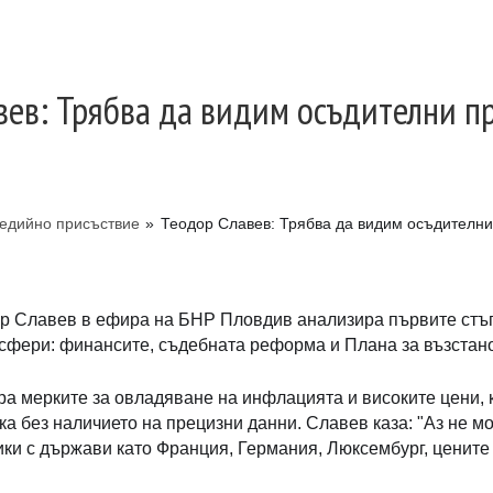
вев: Трябва да видим осъдителни п
едийно присъствие
»
Теодор Славев: Трябва да видим осъдителни
р Славев в ефира на БНР Пловдив анализира първите стъпк
 сфери: финансите, съдебната реформа и Плана за възстано
ра мерките за овладяване на инфлацията и високите цени, 
а без наличието на прецизни данни. Славев каза: "Аз не мо
ики с държави като Франция, Германия, Люксембург, цените т