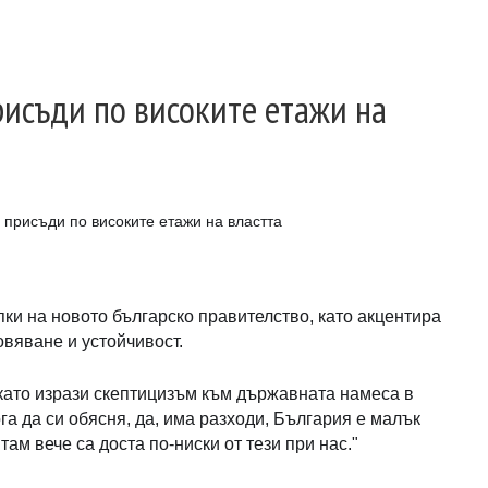
рисъди по високите етажи на
 присъди по високите етажи на властта
и на новото българско правителство, като акцентира
вяване и устойчивост.
като изрази скептицизъм към държавната намеса в
га да си обясня, да, има разходи, България е малък
ам вече са доста по-ниски от тези при нас."