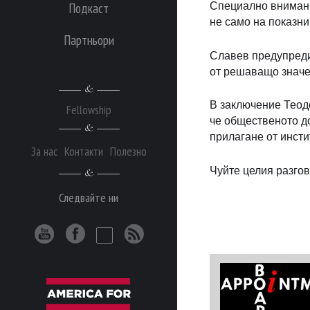
Подкаст
Специално внимание
не само на показни
Партньори
Славев предупреди,
от решаващо значе
В заключение Теод
Fellowship
че общественото до
прилагане от инсти
За нас
Контакти
Полезно
Чуйте целия разго
Следвайте ни