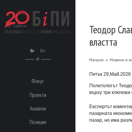
Теодор Сла
властта
Бг
En
Начало
»
Новини и м
Петък 29.Май.2026
Фокус
Политологът Теодо
върху три ключови
Проекти
Експертът коменти
Анализи
пазарната икономик
пазар, но има разл
Позиции