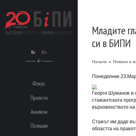
Младите гл
си в БИПИ
Бг
En
Начало
»
Новини и м
Понеделник 23.Мар
Фокус
Георги Шуманов и 
Проекти
стажантската прогр
върховенството на
Анализи
Стажът им даде въз
Позиции
областта на правот