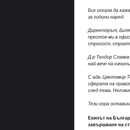
Бих искала да каж
за години наред.
Директорът, Билян
престоя ми в офис
строгост, стриктн
Д-р Теодор Славев
най-вече на начинъ
С адв. Цветомир Т
сферата на правот
след това. Негови
Тези хора оставих
Екипът на Българ
завършване на ст