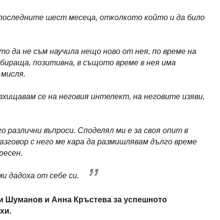
з последните шест месеца, отколкото който и да било
о да не съм научила нещо ново от нея, по време на
збираща, позитивна, в същото време в нея има
 мисля.
зхищавам се на неговия интелект, на неговите изяви,
 различни въпроси. Споделял ми е за своя опит в
разговор с него ме кара да размишлявам дълго време
ресен.
и дадоха от себе си.
ги Шуманов и Анна Кръстева за успешното
хи.