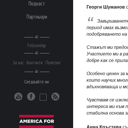
Подкаст
Георги Шуманов
с
Партньори
Завършването
период имах възмо
подобряването на 
Fellowship
Стажът ми предост
Участието ми в ра
добре как се прил
За нас
Контакти
Полезно
Особено ценен за
които научих мног
Следвайте ни
вдъхновяваща и м
Чувствам се изкл
интереса ми към п
стабилна основа 
Анна Кръстева
съ