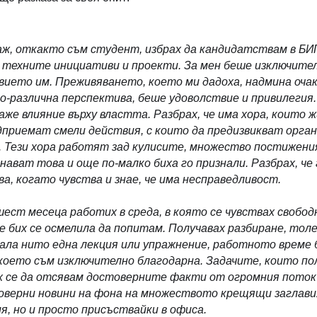
аж, откакто съм студент, избрах да кандидатствам в БИ
техните инициативи и проекти. За мен беше изключител
вието им. Преживяването, което ми дадоха, надмина оча
о-различна перспектива, беше удоволствие и привилегия.
аже влияние върху властта. Разбрах, че има хора, които
приемат смели действия, с които да предизвикват орга
. Тези хора работят зад кулисите, множество постижения
знават това и още по-малко биха го признали. Разбрах, че
ва, когато чувства и знае, че има несправедливост.
ест месеца работих в среда, в която се чувствах свободна
е бих се осмелила да попитам. Получавах разбиране, то
нала нито една лекция или упражнение, работното време
което съм изключително благодарна. Задачите, които пол
их се да отсявам достоверните факти от огромния поток
оверни новини на фона на множеството крещящи заглавия.
, но и просто присъствайки в офиса.