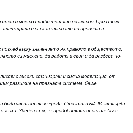
 етап в моето професионално развитие. През този
, ангажирана с върховенството на правото и
к поглед върху значението на правото в обществото.
ното си мислене, да работя в екип и да разбера по-
листи с високи стандарти и силна мотивация, от
 към развитие на правната система, беше
а бъда част от тази среда. Стажът в БИПИ затвърди
 посока. Убеден съм, че придобитият опит ще бъде