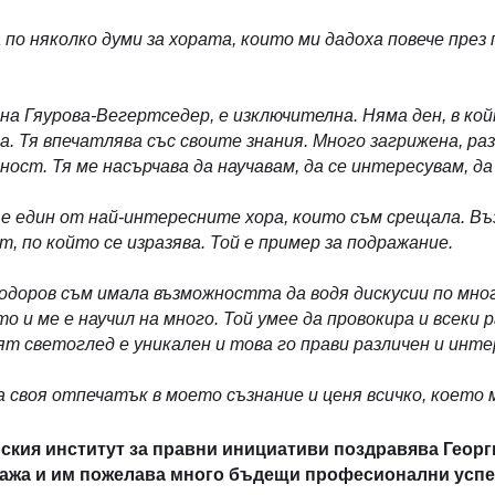
а по няколко думи за хората, които ми дадоха повече пре
а Гяурова-Вегертседер, е изключителна. Няма ден, в койт
а. Тя впечатлява със своите знания. Много загрижена, ра
ост. Тя ме насърчава да научавам, да се интересувам, да
 е един от най-интересните хора, които съм срещала. Въ
т, по който се изразява. Той е пример за подражание.
одоров съм имала възможността да водя дискусии по много
о и ме е научил на много. Той умее да провокира и всеки 
ят светоглед е уникален и това го прави различен и инте
а своя отпечатък в моето съзнание и ценя всичко, което м
ския институт за правни инициативи поздравява Геор
ажа и им пожелава много бъдещи професионални успе