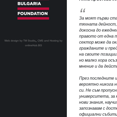
За моят първи ст
тяхната дейност, 
докосна до ежедне
правото от една п
,
Web design by TM Studio
CMS and Hosting by
сектор може да ок
onlineHub.BG
гражданите и пред
на своите позиции
но малко хора осъ
мнение и да дейст
През последните ш
вероятно никога н
си. Не съм пропус
университета, за 
нови знания, науч
запознавам с дост
официални събития