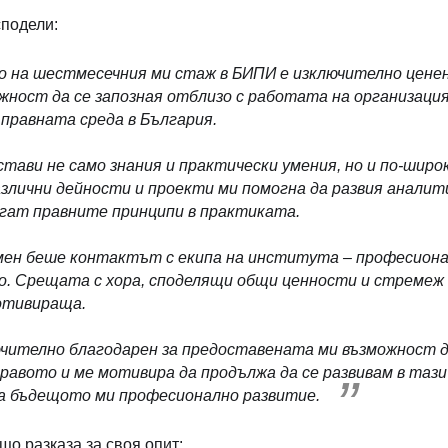
подели:
 на шестмесечния ми стаж в БИПИ е изключително ценен
жност да се запозная отблизо с работата на организация
правната среда в България.
ави не само знания и практически умения, но и по-широ
злични дейности и проекти ми помогна да развия аналитич
агат правните принципи в практиката.
 мен беше контактът с екипа на института – професиона
о. Срещата с хора, споделящи общи ценности и стремеж
отивираща.
ючително благодарен за предоставената ми възможност д
равото и ме мотивира да продължа да се развивам в тази
за бъдещото ми професионално развитие.
що разказа за своя опит: