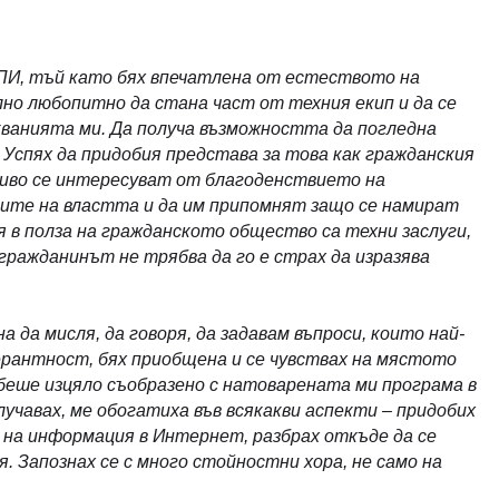
ПИ, тъй като бях впечатлена от естеството на
но любопитно да стана част от техния екип и да се
кванията ми. Да получа възможността да погледна
 Успях да придобия представа за това как гражданския
 живо се интересуват от благоденствието на
ните на властта и да им припомнят защо се намират
 в полза на гражданското общество са техни заслуги,
 гражданинът не трябва да го е страх да изразява
 да мисля, да говоря, да задавам въпроси, които най-
лерантност, бях приобщена и се чувствах на мястото
 беше изцяло съобразено с натоварената ми програма в
учавах, ме обогатиха във всякакви аспекти – придобих
 на информация в Интернет, разбрах откъде да се
 Запознах се с много стойностни хора, не само на