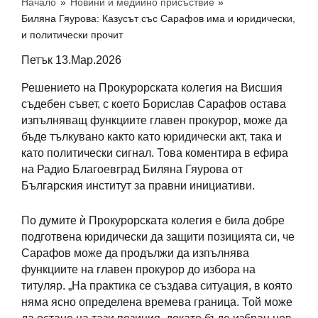
Начало
»
Новини и медийно присъствие
»
Биляна Гяурова: Казусът със Сарафов има и юридически,
и политически прочит
Петък 13.Мар.2026
Решението на Прокурорската колегия на Висшия
съдебен съвет, с което Борислав Сарафов остава
изпълняващ функциите главен прокурор, може да
бъде тълкувано както като юридически акт, така и
като политически сигнал. Това коментира в ефира
на Радио Благоевград Биляна Гяурова от
Българския институт за правни инициативи.
По думите ѝ Прокурорската колегия е била добре
подготвена юридически да защити позицията си, че
Сарафов може да продължи да изпълнява
функциите на главен прокурор до избора на
титуляр. „На практика се създава ситуация, в която
няма ясно определена времева граница. Той може