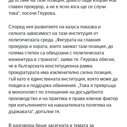
да остане на тази позиция, докато бъде избран нов
главен прокурор, а не е ясно кога ще се случи
това“, посочи Гяурова.
Според нея развитието на казуса показва и
силната зависимост на тази институция от
политическата среда. „Фигурата на главния
прокурор и хората, които заемат тази позиция, до
голяма степен са обвързани с политическата
конюнктура в страната“, заяви тя. Гяурова обясни,
че в българската конституционна рамка
прокуратурата има изключително силна позиция,
тъй като е единствената институция, която може да
повдига и поддържа обвинения. „Това я превръща
в монополист по отношение на досъдебното
производство и на практика я прави ключов фактор
при изпълнението на наказателната политика на
държавата“, допълни тя.
В разговора беше засегната и темата за