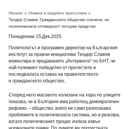
Начало
»
Новини и медийно присъствие
»
Теодор Славев: Гражданското общество спечели, но
политическата отговорност тепърва предстои
Понеделник 15.Дек.2025
Политологът и програмен директор на Българския
институт за правни инициативи Теодор Славев
коментира в предаването „Интервюто“ по БНТ, че
най-големият победител от протестите и
последвалата оставка на правителството
е гражданското общество.
Според него масовото излизане на хора по улиците
показва, че в България има работещ демократичен
рефлекс – общество, което не само разпознава
проблемите в политическата система, но и реагира,
когато политическият процес излиза извън
нормалните рамки. По думите му протестната