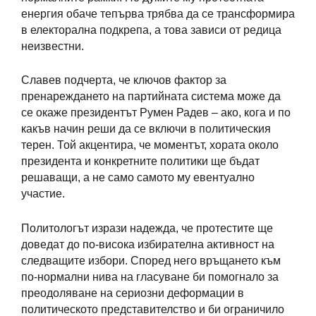
енергия обаче тепърва трябва да се трансформира
в електорална подкрепа, а това зависи от редица
неизвестни.
Славев подчерта, че ключов фактор за
пренареждането на партийната система може да
се окаже президентът Румен Радев – ако, кога и по
какъв начин реши да се включи в политическия
терен. Той акцентира, че моментът, хората около
президента и конкретните политики ще бъдат
решаващи, а не само самото му евентуално
участие.
Политологът изрази надежда, че протестите ще
доведат до по-висока избирателна активност на
следващите избори. Според него връщането към
по-нормални нива на гласуване би помогнало за
преодоляване на сериозни деформации в
политическото представителство и би ограничило