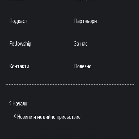
Подкаст
Партньори
Fellowship
За нас
Контакти
Полезно
Начало
Новини и медийно присъствие
Теодор Славев: Гражданското общество
спечели, но политическата отговорност тепърва