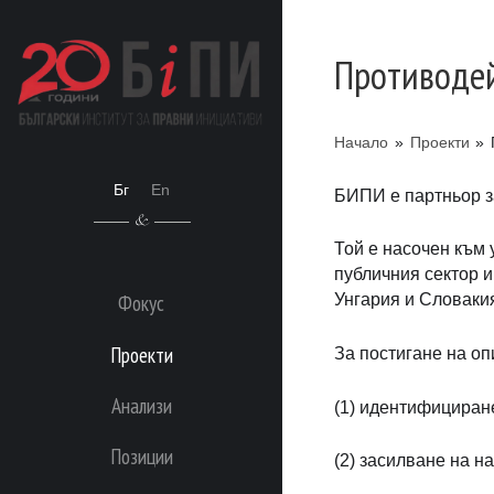
Противодей
Начало
»
Проекти
»
Бг
En
БИПИ е партньор з
Той е насочен към
публичния сектор и
Фокус
Унгария и Словаки
Проекти
За постигане на оп
Анализи
(1) идентифициран
Позиции
(2) засилване на н