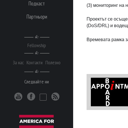
Подкаст
(3) мониторинг на 
Партньори
Проектът се осъще
(DoS/DRL) и водеща
Времевата рамка з
Fellowship
За нас
Контакти
Полезно
Следвайте ни