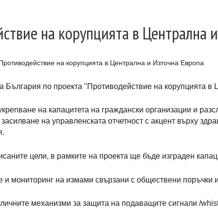
ствие на корупцията в Централна и
Противодействие на корупцията в Централна и Източна Европа
а България по проектa "Противодействие на корупцията в 
 укрепване на капацитета на граждански организации и раз
 засилване на управленската отчетност с акцент върху зд
я.
исаните цели, в рамките на проекта ще бъде изграден капа
е и мониторинг на измами свързани с обществени поръчки 
аличните механизми за защита на подаващите сигнали /whist