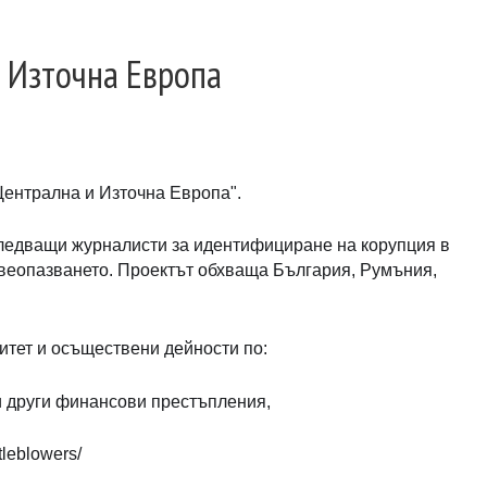
 Източна Европа
Централна и Източна Европа".
следващи журналисти за идентифициране на корупция в
равеопазването. Проектът обхваща България, Румъния,
цитет и осъществени дейности по:
и други финансови престъпления,
leblowers/