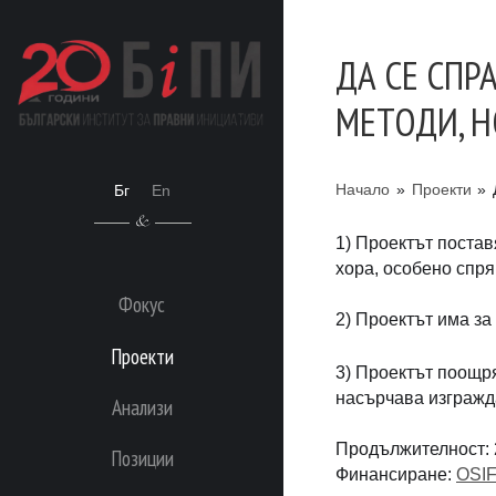
ДА СЕ СПР
МЕТОДИ, 
Начало
»
Проекти
»
Бг
En
1) Проектът поста
хора, особено спр
Фокус
2) Проектът има за
Проекти
3) Проектът поощря
насърчава изгражд
Анализи
Продължителност: 
Позиции
Финансиране:
OSI