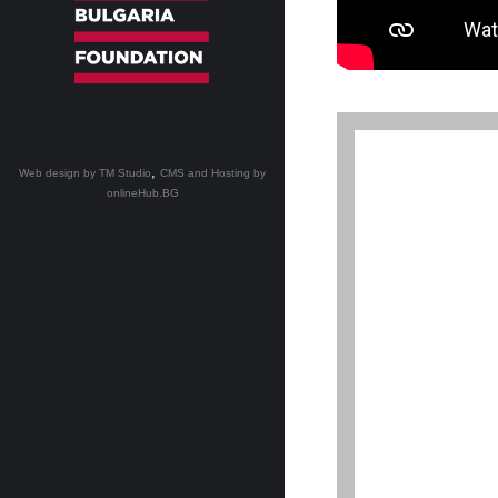
,
Web design by TM Studio
CMS and Hosting by
onlineHub.BG