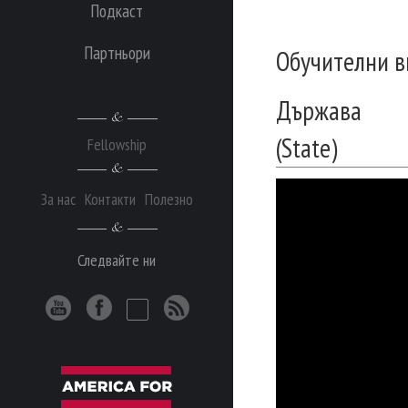
Подкаст
Партньори
Обучителни в
Държава
(State)
Fellowship
За нас
Контакти
Полезно
Следвайте ни