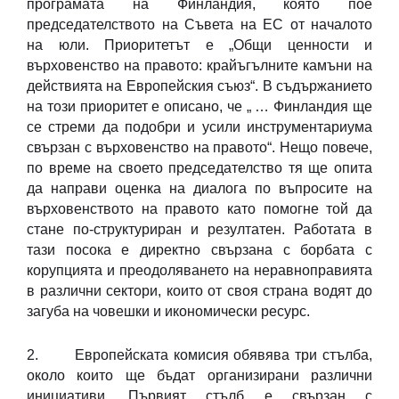
програмата на Финландия, която пое
председателството на Съвета на ЕС от началото
на юли. Приоритетът е „Общи ценности и
върховенство на правото: крайъгълните камъни на
действията на Европейския съюз“. В съдържанието
на този приоритет е описано, че „ … Финландия ще
се стреми да подобри и усили инструментариума
свързан с върховенство на правото“. Нещо повече,
по време на своето председателство тя ще опита
да направи оценка на диалога по въпросите на
върховенството на правото като помогне той да
стане по-структуриран и резултатен. Работата в
тази посока е директно свързана с борбата с
корупцията и преодоляването на неравноправията
в различни сектори, които от своя страна водят до
загуба на човешки и икономически ресурс.
2. Европейската комисия обявява три стълба,
около които ще бъдат организирани различни
инициативи. Първият стълб е свързан с