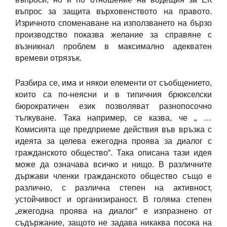
въпрос за защита върховенството на правото.
Изричното споменаване на използването на бързо
производство показва желание за справяне с
възникнал проблем в максимално адекватен
времеви отрязък.
Разбира се, има и някои елементи от съобщението,
които са по-неясни и в типичния брюкселски
бюрократичен език позволяват разнопосочно
тълкуване. Така например, се казва, че „ …
Комисията ще предприеме действия във връзка с
идеята за целева ежегодна проява за диалог с
гражданското общество“. Така описана тази идея
може да означава всичко и нищо. В различните
държави членки гражданското общество също е
различно, с различна степен на активност,
устойчивост и организираност. В голяма степен
„ежегодна проява на диалог“ е изпразнено от
съдържание, защото не задава никаква посока на