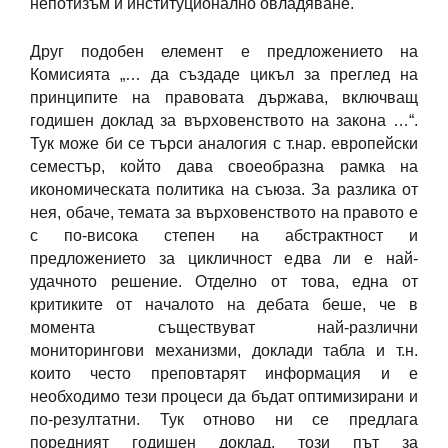
непотизъм и институционално овладяване.
Друг подобен елемент е предложението на
Комисията „… да създаде цикъл за преглед на
принципите на правовата държава, включващ
годишен доклад за върховенството на закона …“.
Тук може би се търси аналогия с т.нар. европейски
семестър, който дава своеобразна рамка на
икономическата политика на съюза. За разлика от
нея, обаче, темата за върховенството на правото е
с по-висока степен на абстрактност и
предложението за цикличност едва ли е най-
удачното решение. Отделно от това, една от
критиките от началото на дебата беше, че в
момента съществуват най-различни
мониторингови механизми, доклади табла и т.н.
които често преповтарят информация и е
необходимо тези процеси да бъдат оптимизирани и
по-резултатни. Тук отново ни се предлага
поредният годишен доклад, този път за