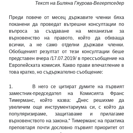
Текст на Биляна Гяурова-Вегертседер
Преди повече от месец държавите членки бяха
поканени да проведат вътрешни консултации по
въпроса за създаване на механизъм за
върховенство на правото, който да обхваща
всички, а не само отделни държави членки.
Обобщеният резултат от тези консултации беше
представен вчера /17.07.2019/ в прессъобщение на
Европейската комисия. Какво прави впечатление в
това кратко, но съдържателно съобщение:
1. В него се цитират думите на първият
заместник-председател на Комисията Франс
Тимерманс, който казва: „Днес решихме да
увеличим още инструментариума си, с който да
популяризираме, защитаваме и прилагаме
върховенството на закона.“ Тимерманс на практика
преповтаря почти дословно първият приоритет от