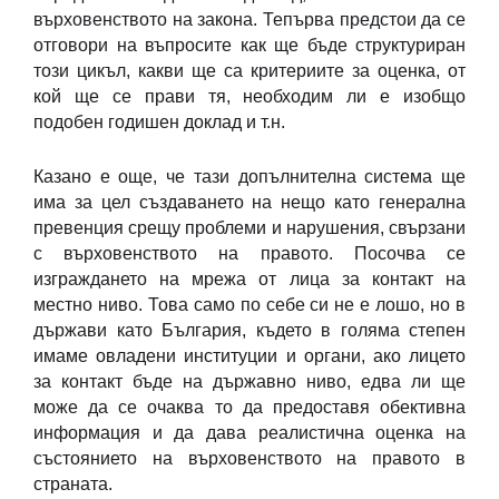
върховенството на закона. Тепърва предстои да се
отговори на въпросите как ще бъде структуриран
този цикъл, какви ще са критериите за оценка, от
кой ще се прави тя, необходим ли е изобщо
подобен годишен доклад и т.н.
Казано е още, че тази допълнителна система ще
има за цел създаването на нещо като генерална
превенция срещу проблеми и нарушения, свързани
с върховенството на правото. Посочва се
изграждането на мрежа от лица за контакт на
местно ниво. Това само по себе си не е лошо, но в
държави като България, където в голяма степен
имаме овладени институции и органи, ако лицето
за контакт бъде на държавно ниво, едва ли ще
може да се очаква то да предоставя обективна
информация и да дава реалистична оценка на
състоянието на върховенството на правото в
страната.