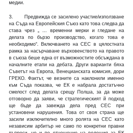
медии.
3. Предвижда се засилено участие/използване
на Съда на Европейския Съюз като това следва да
става чрез „ … временни мерки и гледане на
делата по бързо производство, когато това е
необходимо“. Включването на СЕС в цялостната
рамка за насърчаване върховенството на правото
в съюза беше една от възможностите обсъждана в
началните етапи на дебата. Други варианти бяха
Съветът на Европа, Венецианската комисия, дори
ГРЕКО. Фактът, че везните са наклонили именно
към Съда показва, че ЕК е набрала достатъчно
смелост след делата срещу Полша, за да може
отговорно да заяви, че стратегическият й подход
ще бъде да завежда дела пред СЕС при
установени нарушения. Това от своя страна ще
засили изключително много ролята на СЕС като
независим арбитър не само по конкретни правни
въпроси, но и по отношение на водещия за ЕК