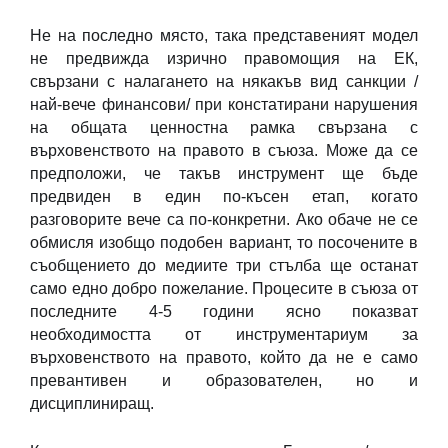
Не на последно място, така представеният модел
не предвижда изрично правомощия на ЕК,
свързани с налагането на някакъв вид санкции /
най-вече финансови/ при констатирани нарушения
на общата ценностна рамка свързана с
върховенството на правото в съюза. Може да се
предположи, че такъв инструмент ще бъде
предвиден в един по-късен етап, когато
разговорите вече са по-конкретни. Ако обаче не се
обмисля изобщо подобен вариант, то посочените в
съобщението до медиите три стълба ще останат
само едно добро пожелание. Процесите в съюза от
последните 4-5 години ясно показват
необходимостта от инструментариум за
върховенството на правото, който да не е само
превантивен и образователен, но и
дисциплиниращ.