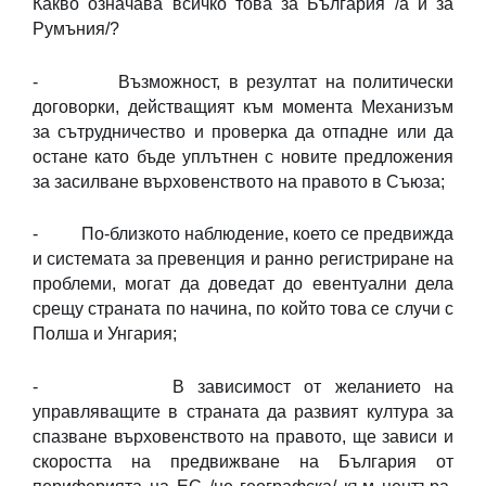
Какво означава всичко това за България /а и за
Румъния/?
- Възможност, в резултат на политически
договорки, действащият към момента Механизъм
за сътрудничество и проверка да отпадне или да
остане като бъде уплътнен с новите предложения
за засилване върховенството на правото в Съюза;
- По-близкото наблюдение, което се предвижда
и системата за превенция и ранно регистриране на
проблеми, могат да доведат до евентуални дела
срещу страната по начина, по който това се случи с
Полша и Унгария;
- В зависимост от желанието на
управляващите в страната да развият култура за
спазване върховенството на правото, ще зависи и
скоростта на предвижване на България от