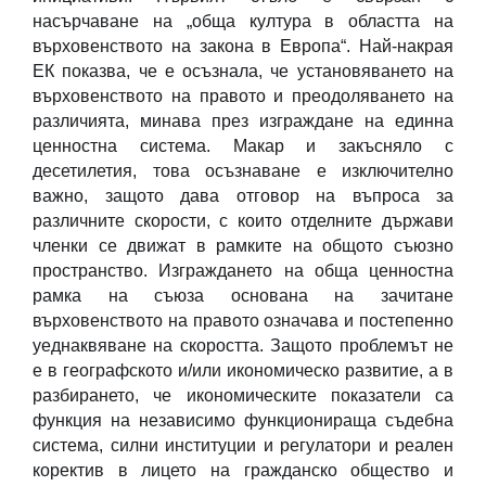
насърчаване на „обща култура в областта на
върховенството на закона в Европа“. Най-накрая
ЕК показва, че е осъзнала, че установяването на
върховенството на правото и преодоляването на
различията, минава през изграждане на единна
ценностна система. Макар и закъсняло с
десетилетия, това осъзнаване е изключително
важно, защото дава отговор на въпроса за
различните скорости, с които отделните държави
членки се движат в рамките на общото съюзно
пространство. Изграждането на обща ценностна
рамка на съюза основана на зачитане
върховенството на правото означава и постепенно
уеднаквяване на скоростта. Защото проблемът не
е в географското и/или икономическо развитие, а в
разбирането, че икономическите показатели са
функция на независимо функционираща съдебна
система, силни институции и регулатори и реален
коректив в лицето на гражданско общество и