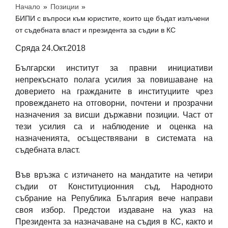
Начало
»
Позиции
»
БИПИ с въпроси към юристите, които ще бъдат излъчени
от съдебната власт и президента за съдии в КС
Сряда 24.Окт.2018
Български институт за правни инициативи
непрекъснато полага усилия за повишаване на
доверието на гражданите в институциите чрез
провеждането на отговорни, почтени и прозрачни
назначения за висши държавни позиции. Част от
тези усилия са и наблюдение и оценка на
назначенията, осъществявани в системата на
съдебната власт.
Във връзка с изтичането на мандатите на четири
съдии от Конституционния съд, Народното
събрание на Република България вече направи
своя избор. Предстои издаване на указ на
Президента за назначаване на съдия в КС, както и