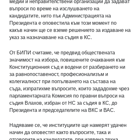
медии и неправителствени организации да задават
въпроси по време на изслушването на
кандидатите, нито пък Администрацията на
Президента е оповестила към този момент по
какъв начин ще се вземе решението за издаване на
указ за назначаване на съдия в КС.
От БИПИ считаме, че предвид обществената
значимост на избора, повишените очаквания към
Конституционния съд и водени от разбирането ни
за равнопоставеност, професионализъм и
колегиалност при попълването на състава на
съда, изпратихме въпросите, които зададохме чрез
парламентарната Комисия по правни въпроси на
съдия Влахов, избран от НС за съдия в КС, до
Президента и председателите на ВКС и ВАС.
Надяваме се, че институциите ще намерят удачен
начин да оповестят както въпросите, така и
отговорите на кандидатите, при изявена тяхна