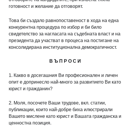
готовност и желание да отговорят.
Това би създало равнопоставеност в хода на една
конкурентна процедура по избор и би било
свидетелство за нагласата на съдебната власт и на
президента да участват в процеса на постигане на
консолидирана институционална демократичност.
В Ъ П Р О С И
1. Какво в досегашния Ви професионален и личен
опит е допринесло най-много за развитието Ви като
юрист и гражданин?
2. Моля, посочете Ваши трудове, вкл. статии,
публикации, които най-добре биха илюстрирали
Вашето мислене като юрист и Вашата гражданска и
ценностна позиция.