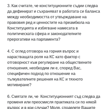
3. Как считате, че конституционните съдии следва
да дефинират и съхраняват в работата си баланса
между необходимостта от утвърждаване на
правовия ред и ценностите на преамбюла на
Конституцията и избягване намесата в
политическата сфера и законодателните
прерогативи на парламента?
4. С оглед отговора на горния въпрос и
нарастващата роля на КС като фактор с
отговорност към регулиране на обществените
отношения, необходим ли е, според Вас,
специфичен подход по отношение на
тълкувателните решения на КС и тяхното
мотивиране?
6. Смятате ли, че Конституционният съд следва да
променя или преосмисля практиката си по някой
въпрос и в кои случаи? Моля, споделете Вашите