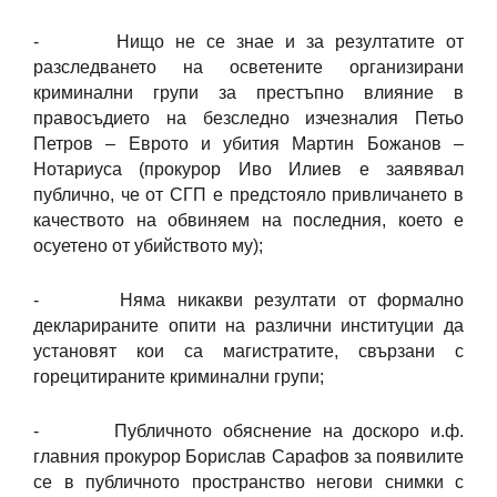
- Нищо не се знае и за резултатите от
разследването на осветените организирани
криминални групи за престъпно влияние в
правосъдието на безследно изчезналия Петьо
Петров – Еврото и убития Мартин Божанов –
Нотариуса (прокурор Иво Илиев е заявявал
публично, че от СГП е предстояло привличането в
качеството на обвиняем на последния, което е
осуетено от убийството му);
- Няма никакви резултати от формално
декларираните опити на различни институции да
установят кои са магистратите, свързани с
горецитираните криминални групи;
- Публичното обяснение на доскоро и.ф.
главния прокурор Борислав Сарафов за появилите
се в публичното пространство негови снимки с