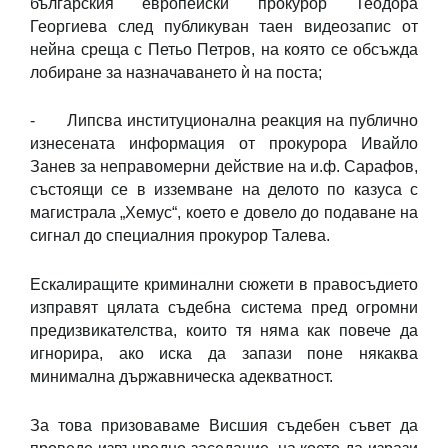
българския европейски прокурор Теодора
Георгиева след публикуван таен видеозапис от
нейна среща с Петьо Петров, на която се обсъжда
лобиране за назначаването ѝ на поста;
- Липсва институционална реакция на публично
изнесената информация от прокурора Ивайло
Занев за неправомерни действие на и.ф. Сарафов,
състоящи се в изземване на делото по казуса с
магистрала „Хемус“, което е довело до подаване на
сигнал до специалния прокурор Талева.
Ескалиращите криминални сюжети в правосъдието
изправят цялата съдебна система пред огромни
предизвикателства, които тя няма как повече да
игнорира, ако иска да запази поне някаква
минимална държавническа адекватност.
За това призоваваме Висшия съдебен съвет да