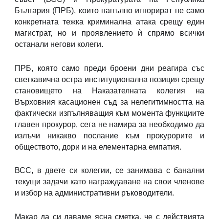
България (ПРБ), които напълно игнорират не само
конкретната тежка криминална атака срещу един
магистрат, но и проявлението ѝ спрямо всички
останали негови колеги.
ПРБ, която само преди броени дни реагира със
светкавична остра институционална позиция срещу
становището на Наказателната колегия на
Върховния касационен съд за нелегитимността на
фактически изпълняващия към момента функциите
главен прокурор, сега не намира за необходимо да
излъчи никакво послание към прокурорите и
обществото, дори и на елементарна емпатия.
ВСС, в двете си колегии, се занимава с банални
текущи задачи като награждаване на свои членове
и избор на административни ръководители.
Макар да си даваме ясна сметка, че с действията