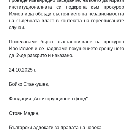
проведе извънредно заседание, на което да изрази
институционалната си подкрепа към прокурор
Илиев и да обсъди състоянието на независимостта
на съдебната власт в контекста на гореописаните
случаи.
Пожелаваме бързо възстановяване на прокурор
Иво Илиев и се надяваме покушението срещу него
да бъде разкрито и наказано.
24.10.2025 г.
Бойко Станкушев,
Фондация „Антикорупционен фонд“
Стоян Мадин,
Български адвокати за правата на човека