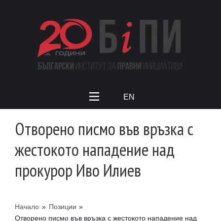
EN
Отворено писмо във връзка с
жестокото нападение над
прокурор Иво Илиев
Начало
»
Позиции
»
Отворено писмо във връзка с жестокото нападение над