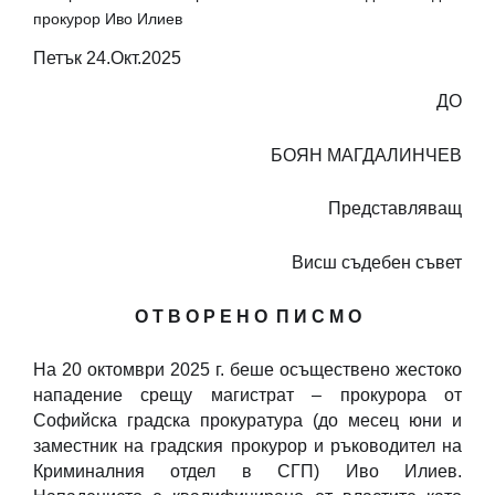
прокурор Иво Илиев
Петък 24.Окт.2025
ДО
БОЯН МАГДАЛИНЧЕВ
Представляващ
Висш съдебен съвет
О Т В О Р Е Н О П И С М О
На 20 октомври 2025 г. беше осъществено жестоко
нападение срещу магистрат – прокурора от
Софийска градска прокуратура (до месец юни и
заместник на градския прокурор и ръководител на
Криминалния отдел в СГП) Иво Илиев.