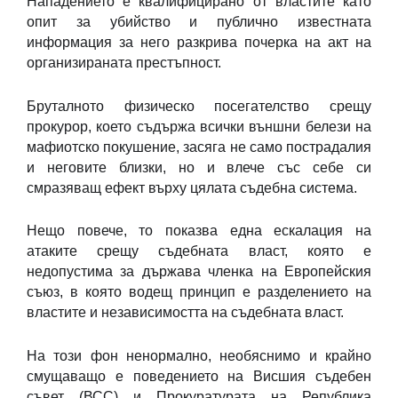
Нападението е квалифицирано от властите като
опит за убийство и публично известната
информация за него разкрива почерка на акт на
организираната престъпност.
Бруталното физическо посегателство срещу
прокурор, което съдържа всички външни белези на
мафиотско покушение, засяга не само пострадалия
и неговите близки, но и влече със себе си
смразяващ ефект върху цялата съдебна система.
Нещо повече, то показва една ескалация на
атаките срещу съдебната власт, която е
недопустима за държава членка на Европейския
съюз, в която водещ принцип е разделението на
властите и независимостта на съдебната власт.
На този фон ненормално, необяснимо и крайно
смущаващо е поведението на Висшия съдебен
съвет (ВСС) и Прокуратурата на Република