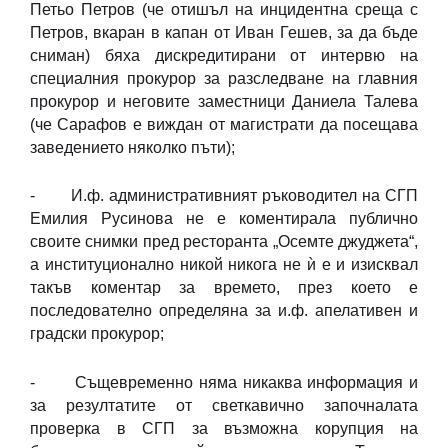
Петьо Петров (че отишъл на инцидентна среща с
Петров, вкаран в капан от Иван Гешев, за да бъде
сниман) бяха дискредитирани от интервю на
специалния прокурор за разследване на главния
прокурор и неговите заместници Даниела Талева
(че Сарафов е виждан от магистрати да посещава
заведението няколко пъти);
- И.ф. административният ръководител на СГП
Емилия Русинова не е коментирала публично
своите снимки пред ресторанта „Осемте джуджета“,
а институционално никой никога не ѝ е и изисквал
такъв коментар за времето, през което е
последователно определяна за и.ф. апелативен и
градски прокурор;
- Същевременно няма никаква информация и
за резултатите от светкавично започналата
проверка в СГП за възможна корупция на