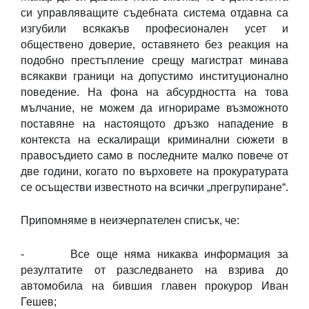
си управляващите съдебната система отдавна са
изгубили всякакъв професионален усет и
обществено доверие, оставянето без реакция на
подобно престъпление срещу магистрат минава
всякакви граници на допустимо институционално
поведение. На фона на абсурдността на това
мълчание, не можем да игнорираме възможното
поставяне на настоящото дръзко нападение в
контекста на ескалиращи криминални сюжети в
правосъдието само в последните малко повече от
две години, когато по върховете на прокуратурата
се осъществи известното на всички „прегрупиране“.
Припомняме в неизчерпателен списък, че:
- Все още няма никаква информация за
резултатите от разследването на взрива до
автомобила на бившия главен прокурор Иван
Гешев;