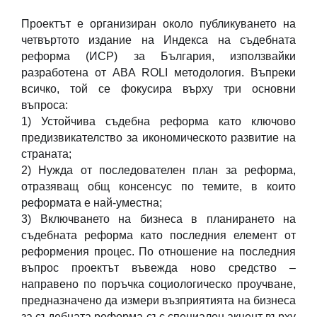
Проектът е организиран околo публикуването на
четвъртото издание на Индекса на съдебната
реформа (ИСР) за България, използвайки
разработена от ABA ROLI методология. Въпреки
всичко, той се фокусира върху три основни
въпроса:
1) Устойчива съдебна реформа като ключово
предизвикателство за икономическото развитие на
страната;
2) Нужда от последователен план за реформа,
отразяващ общ консенсус по темите, в които
реформата е най-уместна;
3) Включването на бизнеса в планирането на
съдебната реформа като последния елемент от
реформения процес. По отношение на последния
въпрос проектът въвежда ново средство –
направено по поръчка социологическо проучване,
предназначено да измери възприятията на бизнеса
за съдебната реформа със специален акцент върху