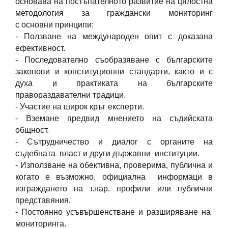
основава на постъпателното развитие на цялостна
методология за граждански мониторинг
с основни принципи:
- Ползване на международен опит с доказана
ефективност.
- Последователно съобразяване с българските
законови и конституционни стандарти, както и с
духа и практиката на българските
правораздавателни традици.
- Участие на широк кръг експерти.
- Вземане предвид мнението на съдийската
общност.
- Сътрудничество и диалог с органите на
съдебната власт и други държавни институции.
- Използване на обективна, проверима, публична и
когато е възможно, официална информаци в
изграждането на т.нар. профили или публични
представяния.
- Постоянно усъвършенстване и разширяване на
мониторинга.