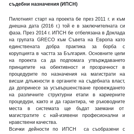
съдебни назначения (ИПСН)
Пилотният старт на проекта бе през 2011 г. и към
днешна дата (2016 г.) той е в заключителната си
фаза. През 2014 г. ИПСН бе отбелязана в Доклада
на групата GRECO към Съвета на Европа като
единствената добра практика за борба с
корупцията в частта за България. Основните цели
на проекта са да подпомага утвърждаването
принципите на обективност и прозрачност в
процедурите по назначения на магистрати на
висши длъжности в органите на съдебната власт,
да допринесе за усъвършенстване провеждането
на различните структурни етапи в кариерните
процедури, както и да гарантира, че ръководните
места в системата ще бъдат заемани от
магистратите с най-изявени професионални и
нравствени качества.
Всички дейности по ИПСН са съобразени с